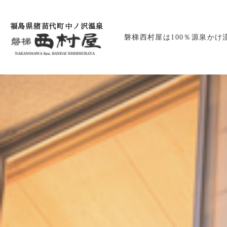
福島県猪苗代町中ノ沢温泉
磐梯西村屋は100％源泉かけ