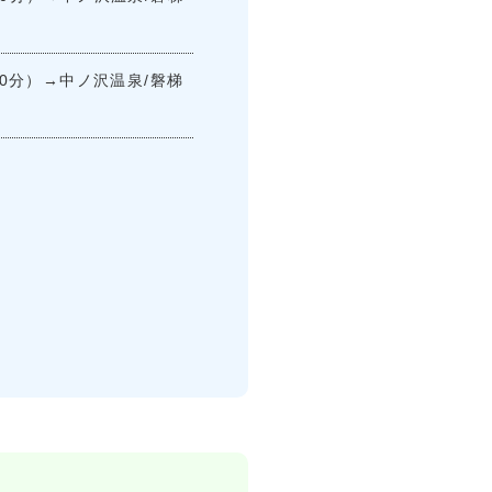
30分）→中ノ沢温泉/磐梯