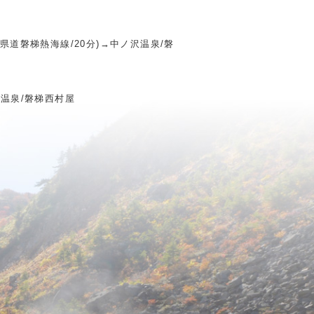
（県道磐梯熱海線/20分)→中ノ沢温泉/磐
沢温泉/磐梯西村屋