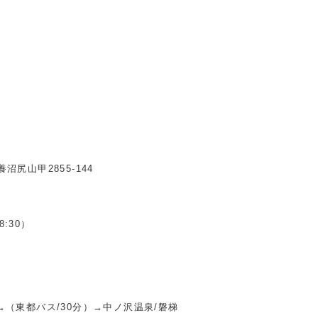
沼尻山甲2855-144
:30）
→（東都バス/30分）→中ノ沢温泉/磐梯