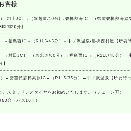
お客様
分)→郡山JCT→（磐越道/10分)→磐梯熱海IC→（県道磐梯熱海線/
3時間20分】
） →福島西IC→（R115/45分）→中ノ沢温泉/磐梯西村屋【所要
） →村田JCT→（東北道/60分）→福島西IC→（R115/45分）
分】
分）→猪苗代磐梯高原IC→（R115/35分）→中ノ沢温泉【所要時
で、スタッドレスタイヤをお勧めいたします。（チェーン可）
50台・バス10台）