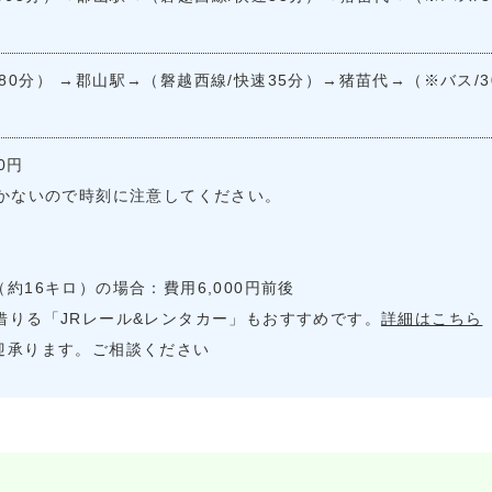
80分） →郡山駅→（磐越西線/快速35分）→猪苗代→（※バス/
0円
しかないので時刻に注意してください。
約16キロ）の場合：費用6,000円前後
借りる「JRレール&レンタカー」もおすすめです。
詳細はこちら
迎承ります。ご相談ください