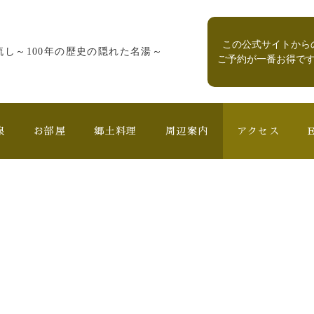
この公式サイトから
流し
～100年の歴史の隠れた名湯～
ご予約が一番お得で
泉
お部屋
郷土料理
周辺案内
アクセス
E