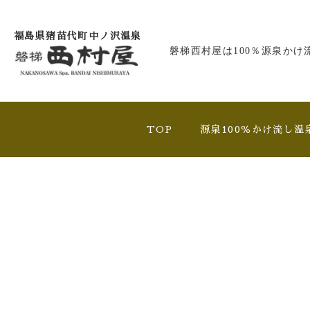
福島県猪苗代町中ノ沢温泉
磐梯西村屋は100％源泉かけ
TOP
源泉100％かけ流し温