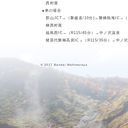
西村屋
●車の場合
郡山JCT→（磐越道/10分)→磐梯熱海IC→
梯西村屋
福島西IC→（R115/45分）→中ノ沢温泉
猪苗代磐梯高原IC→（R115/35分）→中ノ
© 2017 Bandai Nishimuraya