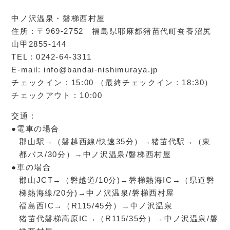
中ノ沢温泉・磐梯西村屋
住所 : 〒969-2752 福島県耶麻郡猪苗代町蚕養沼尻
山甲2855-144
TEL : 0242-64-3311
E-mail: info@bandai-nishimuraya.jp
チェックイン : 15:00 （最終チェックイン：18:30）
チェックアウト : 10:00
交通 :
●電車の場合
郡山駅→（磐越西線/快速35分）→猪苗代駅→（東
都バス/30分）→中ノ沢温泉/磐梯西村屋
●車の場合
郡山JCT→（磐越道/10分)→磐梯熱海IC→（県道磐
梯熱海線/20分)→中ノ沢温泉/磐梯西村屋
福島西IC→（R115/45分）→中ノ沢温泉
猪苗代磐梯高原IC→（R115/35分）→中ノ沢温泉/磐