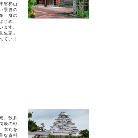
津磐梯山
い景勝の
像、身の
はじめ、
います。
世生家」
れていま
）
城。数多
戊辰の戦
、本丸を
重な資料