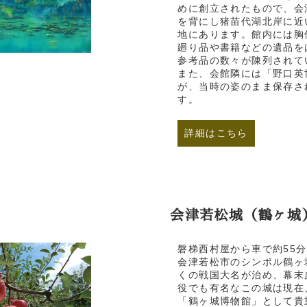
めに創立されたもので、会
を背にし猪苗代湖北岸に近
地にあります。館内には胸
廻り品や書籍などの遺品を
参考品の数々が陳列されて
また、会館隣には「野口英
が、当時の姿のまま保存さ
す。
詳細はこちら
会津若松城（鶴ヶ城
磐梯西村屋から車で約55分
会津若松市のシンボル鶴ヶ
くの戦国大名が治め、幕末
役でも有名なこの城は現在
「鶴ヶ城博物館」として貴