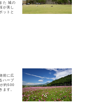
また 城の
桜が美し
ポットと
物前に広
るハーブ
が約500
きます。