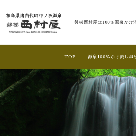
福島県猪苗代町中ノ沢温泉
磐梯西村屋は100％源泉かけ
TOP
源泉100％かけ流し温