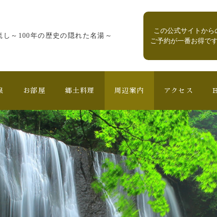
この公式サイトから
流し
～100年の歴史の隠れた名湯～
ご予約が一番お得で
泉
お部屋
郷土料理
周辺案内
アクセス
E