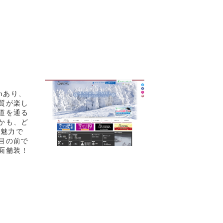
mあり、
質が楽し
道を通る
かも、ど
が魅力で
目の前で
面舗装！