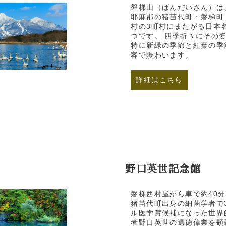
磐梯山（ばんだいさん）は
耶麻郡の猪苗代町・磐梯町
村の3町村にまたがる日本
つです。 四季折々にその
特に新緑の季節と紅葉の季
客で賑わいます。
詳細はこちら
野口英世記念館
磐梯西村屋から車で約40分
猪苗代町出身の細菌学者で
ル医学賞候補になった世界
者野口英世の遺徳偉業を顕