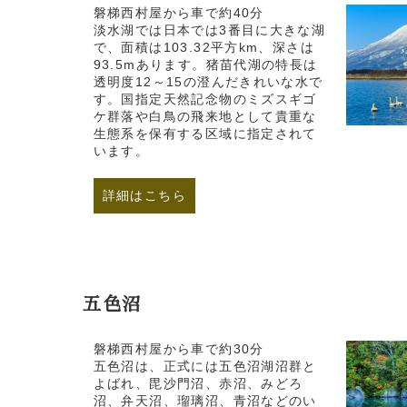
磐梯西村屋から車で約40分
淡水湖では日本では3番目に大きな湖
で、面積は103.32平方km、深さは
93.5mあります。猪苗代湖の特長は
透明度12～15の澄んだきれいな水で
す。国指定天然記念物のミズスギゴ
ケ群落や白鳥の飛来地として貴重な
生態系を保有する区域に指定されて
います。
詳細はこちら
五色沼
磐梯西村屋から車で約30分
五色沼は、正式には五色沼湖沼群と
よばれ、毘沙門沼、赤沼、みどろ
沼、弁天沼、瑠璃沼、青沼などのい