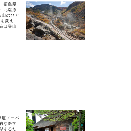
、福島県
・北塩原
名山のひと
姿を変え、
節は登山
3度ノーベ
的な医学
彰するた