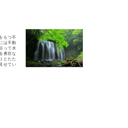
をもつ不
には不動
沿って水
る勇壮な
りとたた
見せてい