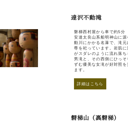
達沢不動滝
磐梯西村屋から車で約5分
安達太良山系船明神山に源
動川にかかる名瀑で、滝元
尊を祀っています。岩肌に
がスダレのように流れ落ち
男滝と、その西側にひっそ
ずむ優美な女滝が好対照を
ます。
詳細はこちら
磐梯山（裏磐梯）