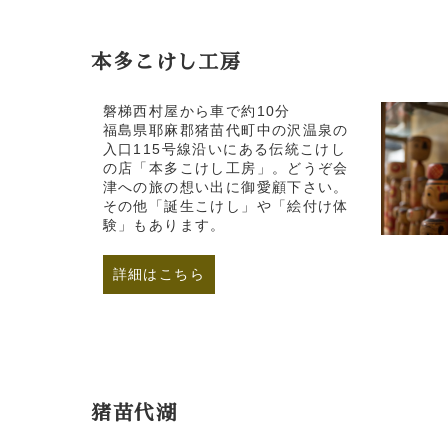
本多こけし工房
磐梯西村屋から車で約10分
福島県耶麻郡猪苗代町中の沢温泉の
入口115号線沿いにある伝統こけし
の店「本多こけし工房」。どうぞ会
津への旅の想い出に御愛顧下さい。
その他「誕生こけし」や「絵付け体
験」もあります。
詳細はこちら
猪苗代湖